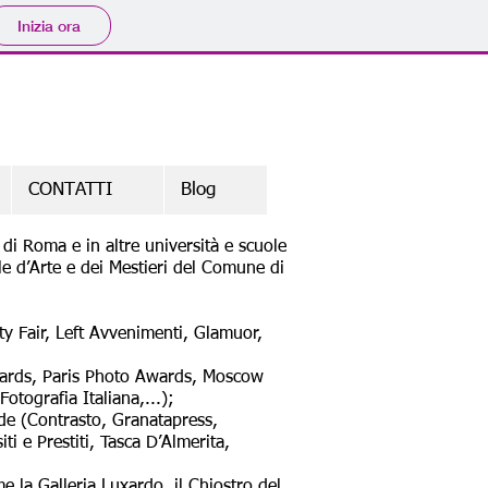
Inizia ora
CONTATTI
Blog
 di Roma e in altre università e scuole
e d’Arte e dei Mestieri del Comune di
ty Fair, Left Avvenimenti, Glamuor,
wards, Paris Photo Awards, Moscow
tografia Italiana,...);
nde (Contrasto, Granatapress,
i e Prestiti, Tasca D’Almerita,
me la Galleria Luxardo, il Chiostro del