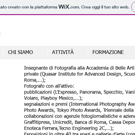
tato creato con la piattaforma
.com
. Crea oggi il tuo sito web.
a
CHI SIAMO
ATTIVITÀ
FORMAZIONE
Insegnante di Fotografia alla Accademia di Belle Arti
private (Quasar Institute for Advanced Design, Scuol
Roma,...);
Fotografo con all’attivo:
pubblicazioni (L’Espresso, Panorama, Specchio, Vani
Volare, Playboy Mexico,...);
segnalazioni e premi (International Photography A
Photo Awards, Tokyo Photo Awards, Triennale della Fo
collaborazioni con agenzie fotogiornalistiche e azie
Graffitipress, Unicredit, Banca di Roma, Cassa Deposit
Enoteca Ferrara,Tecno Engineering 2C,…);
Esposizioni in oltre 40 tra spazi e gallerie d’arte (co