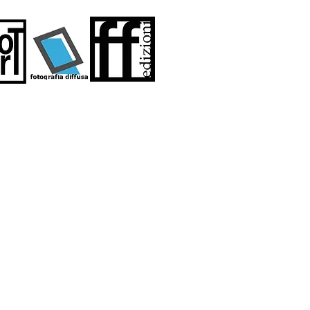
etti è sicuramente un primo passo,
tive e partecipare aiuta in misura più
possono essere sostenute sia con
tesse, costituendo anche una forma di
mplicemente effettuando una
ioni su questi argomenti scrivici