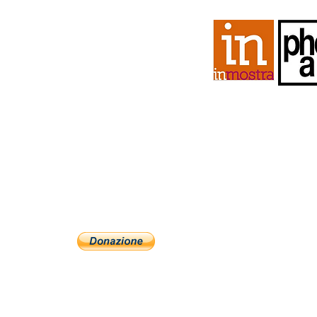
LEGALE:
termini e condizioni
privacy
ERCI:
COMMERCIALE:
pubblicità
COME AIUTARE
Condividendo idee e prog
diffondre le nostre inizia
efficace. e
INVESTI in ARTE
le iniziative artistiche, 
l'acquisto delle opere s
microinvestiment che se
donazione
ONAZIONE
se vuoi maggiori informaz
(clicca qui)