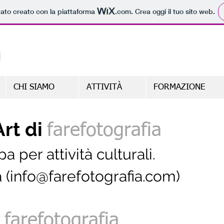
tato creato con la piattaforma
.com
. Crea oggi il tuo sito web.
a
CHI SIAMO
ATTIVITÀ
FORMAZIONE
Art
di
farefotografia
a per attività culturali.
 (
info@farefotografia.com
)
a
farefotografia